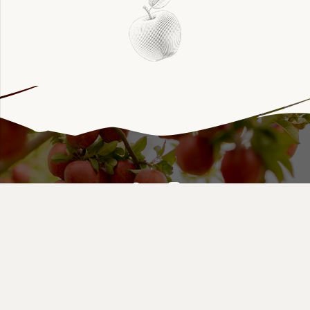
© 2023 «THE ISSYK WINERY»